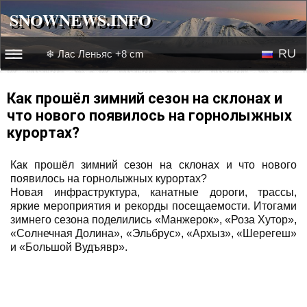
SNOWNEWS.INFO
SNOWNEWS.INFO
RU
❄ Лас Леньяс +8 cm
☰☰
Новости
EN
Как прошёл зимний сезон на склонах и
что нового появилось на горнолыжных
Веб-камеры
курортах?
Лыжное видео
Как прошёл зимний сезон на склонах и что нового
появилось на горнолыжных курортах?
Новая инфраструктура, канатные дороги, трассы,
яркие мероприятия и рекорды посещаемости. Итогами
зимнего сезона поделились «Манжерок», «Роза Хутор»,
«Солнечная Долина», «Эльбрус», «Архыз», «Шерегеш»
и «Большой Вудъявр».