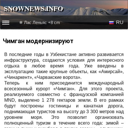
SNOWNEWS.INFO
SNOWNEWS.INFO
RU
❄ Лас Леньяс +8 cm
☰☰
Новости
EN
Чимган модернизируют
Веб-камеры
В последние годы в Узбекистане активно развивается
инфраструктура, создаются условия для интересного
Лыжное видео
отдыха в любое время года. Уже введены в
эксплуатацию такие крупные объекты, как «Амирсай»,
«Чинаркент», «Чарвакские ворота».
Теперь к ним присоединится международный
всесезонный курорт «Чимган». Для этого проекта,
реализуемого совместно с французской компанией
MND, выделено 1 278 гектаров земли. В его рамках
будут построены гостиницы и канатная дорога,
поднимающая туристов на высоту до 3 300 метров над
уровнем моря. Это позволит организовать
полноценный туризм в течение всего года: зимой –