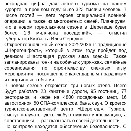
рекордная цифра для летнего туризма на нашем
курорте, в прошлом году было 323 тысячи человек. В
числе гостей — дети героев специальной военной
операции, а также из многодетных семей. Планируем,
что в новом горнолыжном сезоне в Шерегеше будет
более 1,6 миллиона посещений», — отметил
губернатор Кузбасса Илья Середюк.
Откроет горнолыжный сезон 2025/2026 гг. традиционно
«Шерегешфест», который в этом году пройдет под
девизом «Настоящая русская зима здесь!». Также
запланированы гонки на собачьих упряжках, семейные
соревнования по строительству снежных иглу,
мероприятия, посвященные календарным праздникам
и спортивные события.
В новом сезоне откроются три новых отеля. Всего
будут работать 23 канатные дороги, 95 гостиниц, 77
ресторанов и кафе на 4800 посадочных мест, 16
автостоянок, 50 СПА-комплексов, бань, саун. Откроется
туристско-выставочный центр «Шерегеш». Туристы
смогут получать здесь любую нужную информацию, а
собственники — рассказывать о своей деятельности.
На контроле находится обеспечение безопасности. С