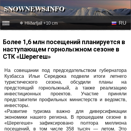
SNOWNEWS.INFO
SNOWNEWS.INFO
RU
❄ Hlíðarfjall +10 cm
☰☰
Новости
EN
Более 1,6 млн посещений планируется в
наступающем горнолыжном сезоне в
Веб-камеры
СТК «Шерегеш»
Лыжное видео
На совещании под председательством губернатора
Кузбасса Ильи Середюка подвели итоги летнего
туристического сезона, обсудили планы на
предстоящий горнолыжный, а также реализацию
инвестиционных проектов. Участие приняли
представители профильных министерств и ведомств,
инвесторы.
«Развитие туризма важно для диверсификации
экономики нашего региона. В прошедшем сезоне в
«Шерегеше» зафиксировано полтора миллиона
посещений, в том числе 358 тысяч — летом. Это