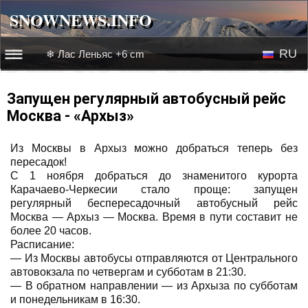
SNOWNEWS.INFO
SNOWNEWS.INFO
RU
❄ Лас Леньяс +6 cm
☰☰
Новости
EN
Запущен регулярный автобусный рейс
Москва - «Архыз»
Веб-камеры
Из Москвы в Архыз можно добраться теперь без
Лыжное видео
пересадок!
С 1 ноября добраться до знаменитого курорта
Карачаево-Черкесии стало проще: запущен
регулярный беспересадочный автобусный рейс
Москва — Архыз — Москва. Время в пути составит не
более 20 часов.
Расписание:
— Из Москвы автобусы отправляются от Центрального
автовокзала по четвергам и субботам в 21:30.
— В обратном направлении — из Архыза по субботам
и понедельникам в 16:30.