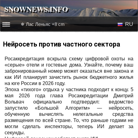
SNOWNEWS.INFO
SNOWNEWS.INFO
RU
❄ Лас Леньяс +8 cm
☰☰
Новости
EN
Нейросеть против частного сектора
Веб-камеры
Росаккредитация вскрыла схему цифровой охоты на
«серые» отели и гостевые дома. Узнайте, почему ваш
Лыжное видео
забронированный номер может оказаться вне закона и
как ИИ планирует зачистить рынок бюджетного жилья
на юге России в 2026 году.
Эпоха «тихого» отдыха у частника подходит к концу. 5
мая 2026 года глава Росаккредитации Дмитрий
Вольвач официально подтвердил: ведомство
запустило «Большой Алгоритм» — нейросеть,
обученную вычислять нелегальные средства
размещения по всей стране. То, что раньше годами не
могли сделать инспекторы, теперь ИИ делает за
секунды.