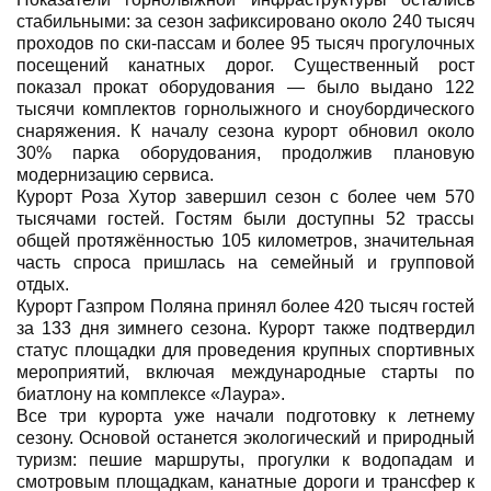
стабильными: за сезон зафиксировано около 240 тысяч
проходов по ски-пассам и более 95 тысяч прогулочных
посещений канатных дорог. Существенный рост
показал прокат оборудования — было выдано 122
тысячи комплектов горнолыжного и сноубордического
снаряжения. К началу сезона курорт обновил около
30% парка оборудования, продолжив плановую
модернизацию сервиса.
Курорт Роза Хутор завершил сезон с более чем 570
тысячами гостей. Гостям были доступны 52 трассы
общей протяжённостью 105 километров, значительная
часть спроса пришлась на семейный и групповой
отдых.
Курорт Газпром Поляна принял более 420 тысяч гостей
за 133 дня зимнего сезона. Курорт также подтвердил
статус площадки для проведения крупных спортивных
мероприятий, включая международные старты по
биатлону на комплексе «Лаура».
Все три курорта уже начали подготовку к летнему
сезону. Основой останется экологический и природный
туризм: пешие маршруты, прогулки к водопадам и
смотровым площадкам, канатные дороги и трансфер к