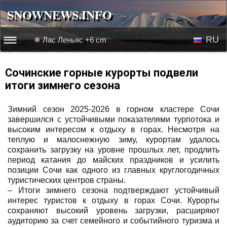
SNOWNEWS.INFO
SNOWNEWS.INFO
RU
❄ Лас Леньяс +6 cm
☰☰
Новости
EN
Сочинские горные курорты подвели
итоги зимнего сезона
Веб-камеры
Зимний сезон 2025-2026 в горном кластере Сочи
Лыжное видео
завершился с устойчивыми показателями турпотока и
высоким интересом к отдыху в горах. Несмотря на
теплую и малоснежную зиму, курортам удалось
сохранить загрузку на уровне прошлых лет, продлить
период катания до майских праздников и усилить
позиции Сочи как одного из главных круглогодичных
туристических центров страны.
– Итоги зимнего сезона подтверждают устойчивый
интерес туристов к отдыху в горах Сочи. Курорты
сохраняют высокий уровень загрузки, расширяют
аудиторию за счет семейного и событийного туризма и