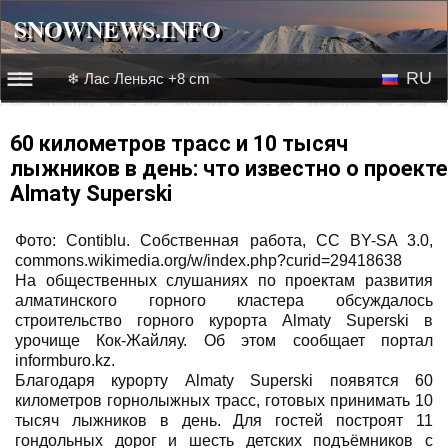
SNOWNEWS.INFO
SNOWNEWS.INFO
RU
❄ Лас Леньяс +8 cm
☰☰
Новости
EN
60 километров трасс и 10 тысяч
лыжников в день: что известно о проекте
Веб-камеры
Almaty Superski
Лыжное видео
Фото: Contiblu. Собственная работа, CC BY-SA 3.0,
commons.wikimedia.org/w/index.php?curid=29418638
На общественных слушаниях по проектам развития
алматинского горного кластера обсуждалось
строительство горного курорта Almaty Superski в
урочище Кок-Жайляу. Об этом сообщает портал
informburo.kz.
Благодаря курорту Almaty Superski появятся 60
километров горнолыжных трасс, готовых принимать 10
тысяч лыжников в день. Для гостей построят 11
гондольных дорог и шесть детских подъёмников с