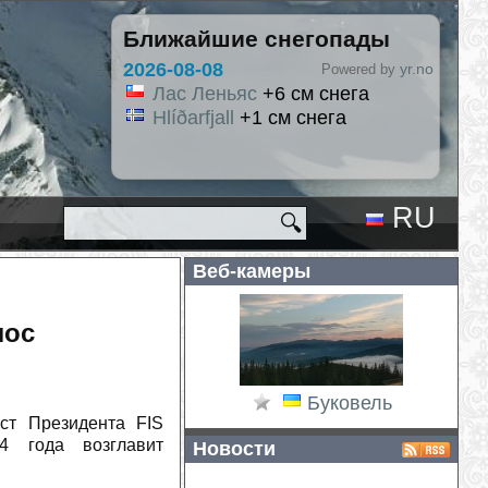
Ближайшие снегопады
026-08-08
yr.no
Powered by
Лас Леньяс
+6 см снега
Hlíðarfjall
+1 см снега
RU
🔍
EN
Веб-камеры
лос
Буковель
ст Президента FIS
4 года возглавит
Новости