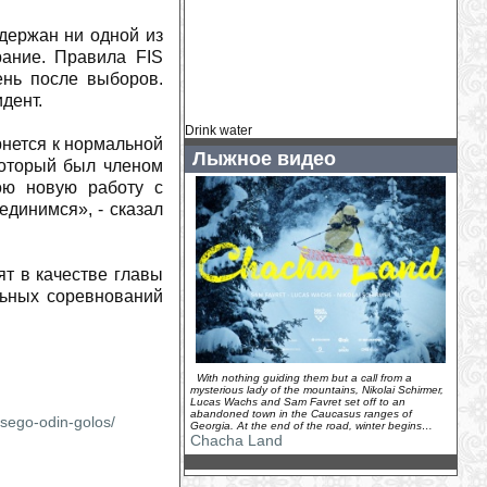
вопросом
(
2026-07-30
)
держан ни одной из
Главный тренер ÖSV: «В Норвегии я
рание. Правила FIS
никому не могу помочь»
(
2026-07-30
)
ень после выборов.
Как «Тур де Франс» вдохновил
дент.
Фредди Меркьюри на Bicycle Race
(
2026-07-30
)
Drink water
У Хенрика Кристофферсена родилась
рнется к нормальной
Лыжное видео
дочь
(
2026-07-29
)
 который был членом
Камиль Раст - новый амбассадор
вою новую работу с
Ducati Switzerland
(
2026-07-29
)
единимся», - сказал
У горнолыжного комплекса «Логойск»
появился новый владелец...
(
2026-07-
29
)
ят в качестве главы
Венди Холденер: «Мы ценим каждую
льных соревнований
минуту, которую можем провести
вместе»
(
2026-07-28
)
На зимнем курорте Грузии Гудаури
канатные дороги заменят на
подъемники
With nothing guiding them but a call from a
(
2026-07-28
)
mysterious lady of the mountains, Nikolai Schirmer,
Lucas Wachs and Sam Favret set off to an
Жаклин Уайлз: неожиданное
abandoned town in the Caucasus ranges of
vsego-odin-golos/
предложение во время похода
(
2026-
Georgia. At the end of the road, winter begins…
07-27
)
Chacha Land
Дэйв Райдинг продолжит карьеру в
новой функции
(
2026-07-27
)