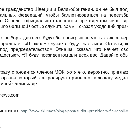
е гражданство Швеции и Великобритании, он не был под
нальных федераций, чтобы баллотироваться на переизб
то Оспельт официально становится президентом через д
ыло большой честью служить вам», - сказал уходящий прези
что выборы для него будут беспроигрышными, так как он ве
 проиграет. «В любом случае я буду счастлив». Оспельт,
 под председательством Элиаша, сказал, что начнет с
достью». «Я буду президентом для всех вас. Давайте объ
сразу становится членом МОК, хотя его, вероятно, приглас
 органа, который контролирует примерно половину меда
имней Олимпиаде.
news.com
источник:
http://www.ski.ru/az/blogs/post/sudbu-prezidenta-fis-reshil-