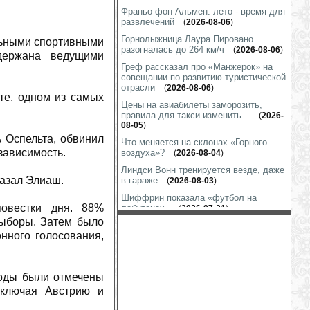
Франьо фон Альмен: лето - время для
развлечений
(
2026-08-06
)
Горнолыжница Лаура Пировано
льными спортивными
разогналась до 264 км/ч
(
2026-08-06
)
держана ведущими
Греф рассказал про «Манжерок» на
совещании по развитию туристической
отрасли
(
2026-08-06
)
те, одном из самых
Цены на авиабилеты заморозить,
правила для такси изменить...
(
2026-
08-05
)
 Оспельта, обвинил
Что меняется на склонах «Горного
зависимость.
воздуха»?
(
2026-08-04
)
Линдси Вонн тренируется везде, даже
казал Элиаш.
в гараже
(
2026-08-03
)
Шиффрин показала «футбол на
повестки дня. 88%
лабутенах»
(
2026-07-31
)
выборы. Затем было
Марко Шварц готов к выходу на снег
нного голосования,
(
2026-07-31
)
На гору Глухариную строится
подъёмник
(
2026-07-31
)
годы были отмечены
Коринн Сутер: подготовка к сезону
включая Австрию и
идет полным ходом
(
2026-07-30
)
Кайса Витхофф Ли: начало сезона под