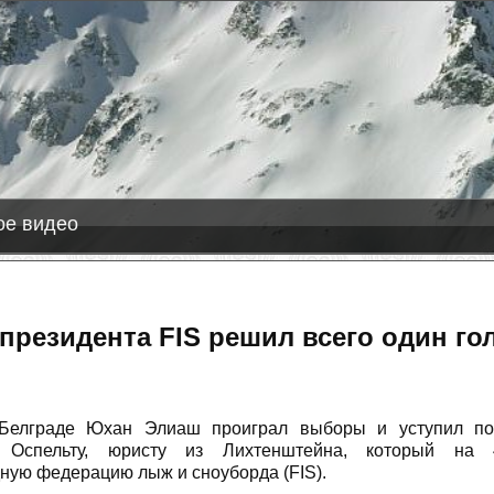
2
е видео
президента FIS решил всего один го
Белграде Юхан Элиаш проиграл выборы и уступил по
у Оспельту, юристу из Лихтенштейна, который на 
ую федерацию лыж и сноуборда (FIS).