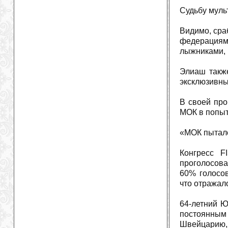
Судьбу муль
Видимо, сра
федерация
лыжниками,
Элиаш такж
эксклюзивны
В своей про
МОК в попыт
«МОК пыталс
Конгресс F
проголосова
60% голосов
что отражал
64-летний Ю
постоянным
Швейцарию, 