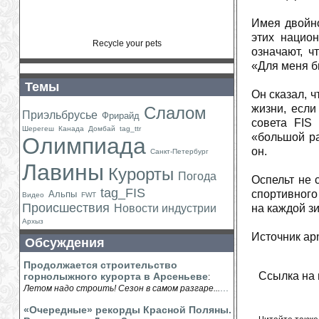
Имея двойно
этих нацио
Recycle your pets
означают, ч
«Для меня б
Темы
Он сказал, 
жизни, если
Слалом
Приэльбрусье
Фрирайд
совета FIS
Шерегеш
Канада
Домбай
tag_ttr
«большой ра
Олимпиада
он.
Санкт-Петербург
Лавины
Курорты
Погода
Оспельт не 
tag_FIS
спортивного
Альпы
Видео
FWT
Происшествия
Новости индустрии
на каждой з
Архыз
Источник ap
Обсуждения
Продолжается строительство
Ссылка на 
горнолыжного курорта в Арсеньеве
:
...
Летом надо строить! Сезон в самом разгаре...
«Очередные» рекорды Красной Поляны.