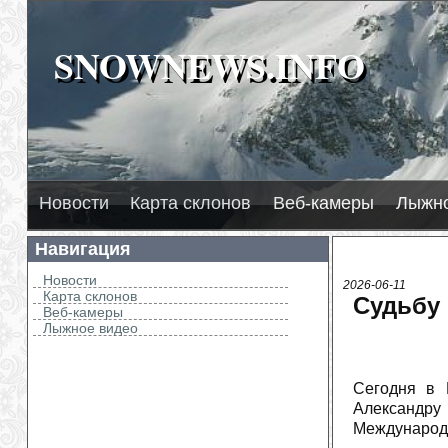
SNOWNEWS.INFO
SNOWNEWS.INFO
Новости
Карта склонов
Веб-камеры
Лыжно
Навигация
Новости
2026-06-11
Карта склонов
Судьбу 
Веб-камеры
Лыжное видео
Сегодня в 
Александр
Международн