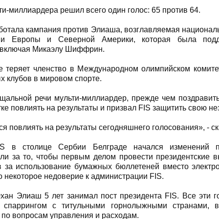
ти-миллиардера решил всего один голос: 65 против 64.
ботала кампания против Элиаша, возглавляемая национа
ми Европы и Северной Америки, которая была под
 включая Микаэлу Шиффрин.
е теряет членство в Международном олимпийском комите
х клубов в мировом спорте.
щальной речи мульти-миллиардер, прежде чем поздравить
ке повлиять на результаты и призвал FIS защитить свою не
я повлиять на результаты сегодняшнего голосования», - с
IS в столице Сербии Белграде начался изменений 
ли за то, чтобы первым делом провести президентские 
 за использование бумажных бюллетеней вместо электро
о некоторое недоверие к администрации FIS.
хан Элиаш 5 лет занимал пост президента FIS. Все эти 
 спаррингом с титульными горнолыжными странами, 
по вопросам управления и расходам.