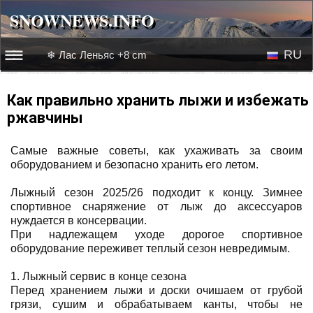
SNOWNEWS.INFO
SNOWNEWS.INFO
RU
❄ Лас Леньяс +8 cm
☰☰
Новости
EN
Как правильно хранить лыжи и избежать
ржавчины
Веб-камеры
Самые важные советы, как ухаживать за своим
Лыжное видео
оборудованием и безопасно хранить его летом.
Лыжный сезон 2025/26 подходит к концу. Зимнее
спортивное снаряжение от лыж до аксессуаров
нуждается в консервации.
При надлежащем уходе дорогое спортивное
оборудование переживет теплый сезон невредимым.
1. Лыжный сервис в конце сезона
Перед хранением лыжи и доски очишаем от грубой
грязи, сушим и обрабатываем канты, чтобы не