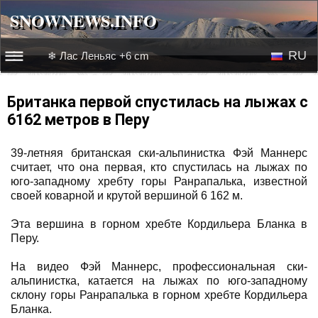
SNOWNEWS.INFO
SNOWNEWS.INFO
RU
❄ Лас Леньяс +6 cm
☰☰
Новости
EN
Британка первой спустилась на лыжах с
6162 метров в Перу
Веб-камеры
39-летняя британская ски-альпинистка Фэй Маннерс
Лыжное видео
считает, что она первая, кто спустилась на лыжах по
юго-западному хребту горы Ранрапалька, известной
своей коварной и крутой вершиной 6 162 м.
Эта вершина в горном хребте Кордильера Бланка в
Перу.
На видео Фэй Маннерс, профессиональная ски-
альпинистка, катается на лыжах по юго-западному
склону горы Ранрапалька в горном хребте Кордильера
Бланка.