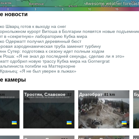
е новости
ко Шварц готов к выходу на снег
горнолыжном курорт Витоша в Болгарии появятся новые подъемни
ит в «секретную» лабораторию Кубка мира
ко Одерматт получил деревянный бюст
ровая аэродинамическая труба заменит турбину
инн Сутер: подготовка к сезону идет полным ходом
к Роша: «Я не знал до последней секунды, сделаю ли я это»
матт одобрил новую трассу Кубка мира на Gornergrat
 альпиниста погибли на Маттерхорне
 Краньец: «Я не был уверен в лыжах»
е камеры
Тростян, Славское
Драгобрат
Б
 km
, 22
, 81 km
km