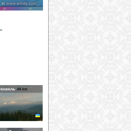
ки
уковель
, 88 km