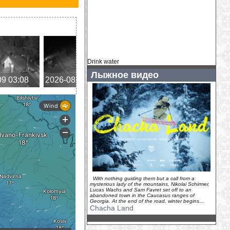
Drink water
Лыжное видео
09 03:08
2026-08-09 02:04
2026-08-09 01:16
2026-
With nothing guiding them but a call from a
mysterious lady of the mountains, Nikolai Schirmer,
Lucas Wachs and Sam Favret set off to an
abandoned town in the Caucasus ranges of
Georgia. At the end of the road, winter begins…
Chacha Land