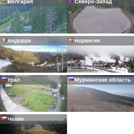
Болгария
Северо-Запад
Андорра
Норвегия
Урал
Мурманская область
Чехия