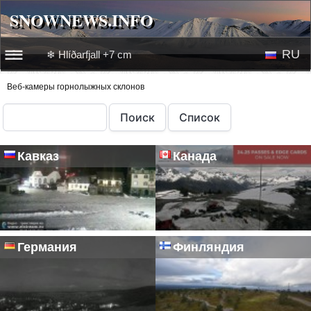
SNOWNEWS.INFO
SNOWNEWS.INFO
RU
❄ Hlíðarfjall +7 cm
☰☰
Новости
Веб-камеры горнолыжных склонов
EN
Веб-камеры
Кавказ
Канада
Лыжное видео
Германия
Финляндия