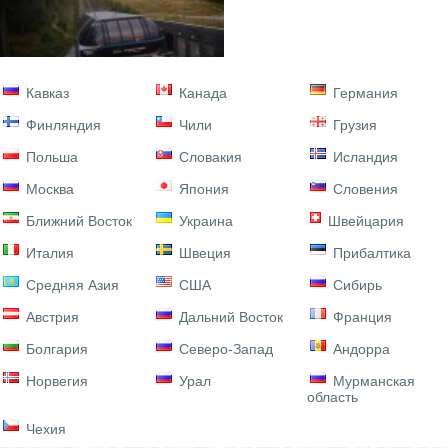
Кавказ
Канада
Германия
Финляндия
Чили
Грузия
Польша
Словакия
Исландия
Москва
Япония
Словения
Ближний Восток
Украина
Швейцария
Италия
Швеция
Прибалтика
Средняя Азия
США
Сибирь
Австрия
Дальний Восток
Франция
Болгария
Северо-Запад
Андорра
Норвегия
Урал
Мурманская
область
Чехия