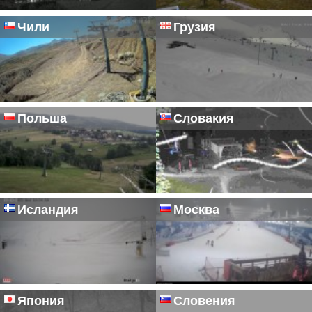
Чили
Грузия
Польша
Словакия
Исландия
Москва
Япония
Словения