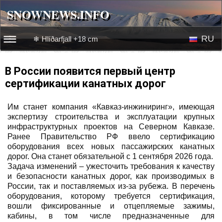
SNOWNEWS.INFO
SNOWNEWS.INFO
RU
❄ Hlíðarfjall +18 cm
☰☰
Новости
EN
В России появится первый центр
сертификации канатных дорог
Веб-камеры
Им станет компания «Кавказ-инжиниринг», имеющая
Лыжное видео
экспертизу строительства и эксплуатации крупных
инфраструктурных проектов на Северном Кавказе.
Ранее Правительство РФ ввело сертификацию
оборудования всех новых пассажирских канатных
дорог. Она станет обязательной с 1 сентября 2026 года.
Задача изменений – ужесточить требования к качеству
и безопасности канатных дорог, как производимых в
России, так и поставляемых из-за рубежа. В перечень
оборудования, которому требуется сертификация,
вошли фиксированные и отцепляемые зажимы,
кабины, в том числе предназначенные для