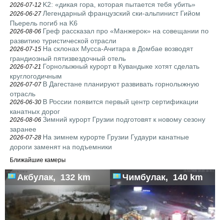
K2: «дикая гора, которая пытается тебя убить»
2026-07-12
Легендарный французский ски-альпинист Гийом
2026-06-27
Пьерель погиб на K6
Греф рассказал про «Манжерок» на совещании по
2026-08-06
развитию туристической отрасли
На склонах Мусса-Ачитара в Домбае возводят
2026-07-15
грандиозный пятизвездочный отель
Горнолыжный курорт в Кувандыке хотят сделать
2026-07-21
круглогодичным
В Дагестане планируют развивать горнолыжную
2026-07-07
отрасль
В России появится первый центр сертификации
2026-06-30
канатных дорог
Зимний курорт Грузии подготовят к новому сезону
2026-08-06
заранее
На зимнем курорте Грузии Гудаури канатные
2026-07-28
дороги заменят на подъемники
Ближайшие камеры
Акбулак, 132 km
Чимбулак, 140 km