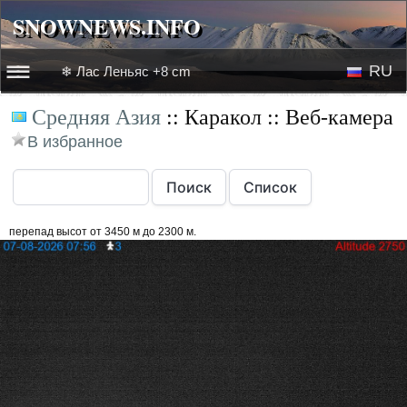
SNOWNEWS.INFO
SNOWNEWS.INFO
RU
❄ Лас Леньяс +8 cm
☰☰
Средняя Азия
:: Каракол :: Веб-камера
Новости
EN
В избранное
Веб-камеры
Лыжное видео
перепад высот от 3450 м до 2300 м.