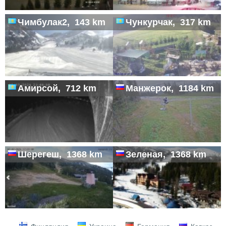
Чимбулак2, 143 km
Чункурчак, 317 km
Амирсой, 712 km
Манжерок, 1184 km
Шерегеш, 1368 km
Зеленая, 1368 km