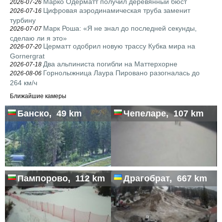
Марко Одерматт получил деревянный бюст
2026-07-26
Цифровая аэродинамическая труба заменит
2026-07-16
турбину
Марк Роша: «Я не знал до последней секунды,
2026-07-07
сделаю ли я это»
Церматт одобрил новую трассу Кубка мира на
2026-07-20
Gornergrat
Два альпиниста погибли на Маттерхорне
2026-07-18
Горнолыжница Лаура Пировано разогналась до
2026-08-06
264 км/ч
Ближайшие камеры
Банско, 49 km
Чепеларе, 107 km
Пампорово, 112 km
Драгобрат, 667 km