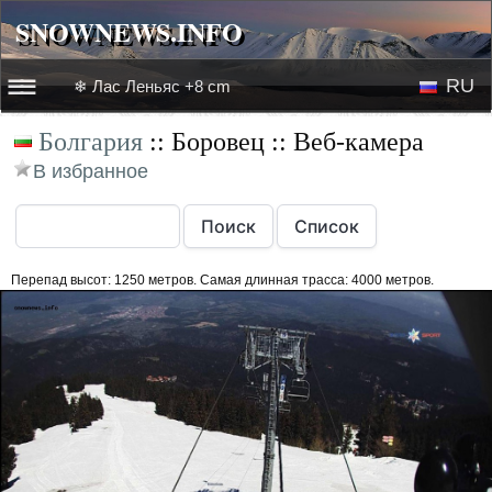
SNOWNEWS.INFO
SNOWNEWS.INFO
RU
❄ Лас Леньяс +8 cm
☰☰
Болгария
:: Боровец :: Веб-камера
Новости
EN
В избранное
Веб-камеры
Лыжное видео
Перепад высот: 1250 метров. Самая длинная трасса: 4000 метров.