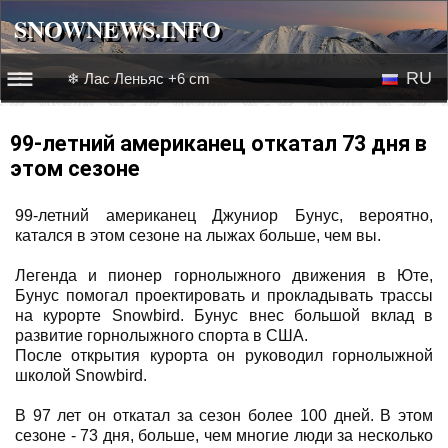
SNOWNEWS.INFO
SNOWNEWS.INFO
RU
❄ Лас Леньяс +6 cm
☰☰
Новости
EN
99-летний американец откатал 73 дня в
этом сезоне
Веб-камеры
99-летний американец Джуниор Бунус, вероятно,
Лыжное видео
катался в этом сезоне на лыжах больше, чем вы.
Легенда и пионер горнолыжного движения в Юте,
Бунус помогал проектировать и прокладывать трассы
на курорте Snowbird. Бунус внес большой вклад в
развитие горнолыжного спорта в США.
После открытия курорта он руководил горнолыжной
школой Snowbird.
В 97 лет он откатал за сезон более 100 дней. В этом
сезоне - 73 дня, больше, чем многие люди за несколько