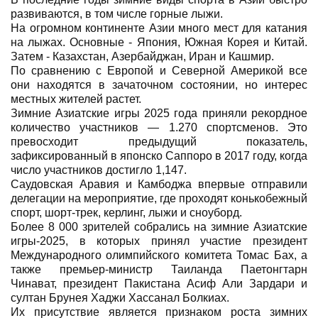
развиваются, в том числе горные лыжи.
На огромном континенте Азии много мест для катания
на лыжах. Основные - Япония, Южная Корея и Китай.
Затем - Казахстан, Азербайджан, Иран и Кашмир.
По сравнению с Европой и Северной Америкой все
они находятся в зачаточном состоянии, но интерес
местных жителей растет.
Зимние Азиатские игры 2025 года приняли рекордное
количество участников — 1.270 спортсменов. Это
превосходит предыдущий показатель,
зафиксированный в японско Саппоро в 2017 году, когда
число участников достигло 1,147.
Саудовская Аравия и Камбоджа впервые отправили
делегации на мероприятие, где проходят конькобежный
спорт, шорт-трек, керлинг, лыжи и сноуборд.
Более 8 000 зрителей собрались на зимние Азиатские
игры-2025, в которых принял участие президент
Международного олимпийского комитета Томас Бах, а
также премьер-министр Таиланда Паетонгтарн
Чинават, президент Пакистана Асиф Али Зардари и
султан Брунея Хаджи Хассанал Болкиах.
Их присутствие является признаком роста зимних