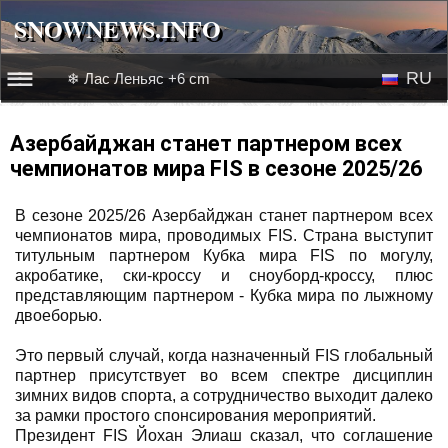
SNOWNEWS.INFO
SNOWNEWS.INFO
RU
❄ Лас Леньяс +6 cm
☰☰
Новости
EN
Азербайджан станет партнером всех
чемпионатов мира FIS в сезоне 2025/26
Веб-камеры
В сезоне 2025/26 Азербайджан станет партнером всех
Лыжное видео
чемпионатов мира, проводимых FIS. Страна выступит
титульным партнером Кубка мира FIS по могулу,
акробатике, ски-кроссу и сноуборд-кроссу, плюс
представляющим партнером - Кубка мира по лыжному
двоеборью.
Это первый случай, когда назначенный FIS глобальный
партнер присутствует во всем спектре дисциплин
зимних видов спорта, а сотрудничество выходит далеко
за рамки простого спонсирования мероприятий.
Президент FIS Йохан Элиаш сказал, что соглашение