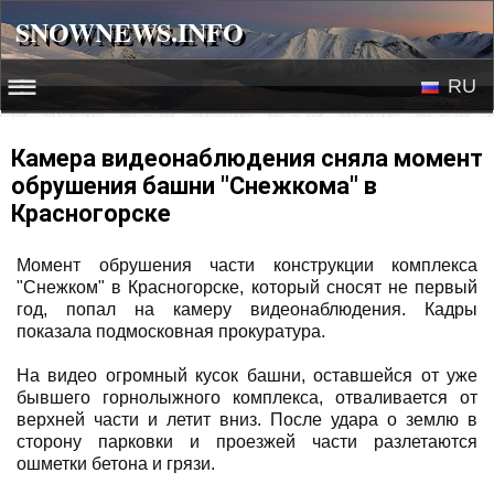
SNOWNEWS.INFO
SNOWNEWS.INFO
RU
☰☰
Новости
EN
Камера видеонаблюдения сняла момент
обрушения башни "Снежкома" в
Веб-камеры
Красногорске
Лыжное видео
Момент обрушения части конструкции комплекса
"Снежком" в Красногорске, который сносят не первый
год, попал на камеру видеонаблюдения. Кадры
показала подмосковная прокуратура.
На видео огромный кусок башни, оставшейся от уже
бывшего горнолыжного комплекса, отваливается от
верхней части и летит вниз. После удара о землю в
сторону парковки и проезжей части разлетаются
ошметки бетона и грязи.