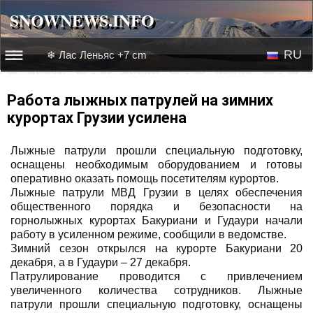
SNOWNEWS.INFO
SNOWNEWS.INFO
RU
❄ Лас Леньяс +7 cm
☰☰
Новости
EN
Работа лыжных патрулей на зимних
курортах Грузии усилена
Веб-камеры
Лыжные патрули прошли специальную подготовку,
Лыжное видео
оснащены необходимым оборудованием и готовы
оперативно оказать помощь посетителям курортов.
Лыжные патрули МВД Грузии в целях обеспечения
общественного порядка и безопасности на
горнолыжных курортах Бакуриани и Гудаури начали
работу в усиленном режиме, сообщили в ведомстве.
Зимний сезон открылся на курорте Бакуриани 20
декабря, а в Гудаури – 27 декабря.
Патрулирование проводится с привлечением
увеличенного количества сотрудников. Лыжные
патрули прошли специальную подготовку, оснащены