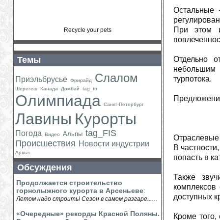
Остальные 
регулирован
При этом и
Recycle your pets
вовлеченнос
Темы
Отдельно о
небольшим 
Слалом
турпотока.
Приэльбрусье
Фрирайд
Шерегеш
Канада
Домбай
tag_ttr
Олимпиада
Предложения
Санкт-Петербург
Лавины
Курорты
tag_FIS
Погода
Альпы
Видео
Отраслевые 
Происшествия
Новости индустрии
В частности,
Архыз
попасть в к
Обсуждения
Также звуч
Продолжается строительство
комплексов 
горнолыжного курорта в Арсеньеве
:
доступных к
...
Летом надо строить! Сезон в самом разгаре...
«Очередные» рекорды Красной Поляны.
Кроме того,