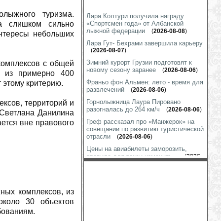
олыжного туризма.
Лара Колтури получила награду
на слишком сильно
«Спортсмен года» от Албанской
лыжной федерации
(
2026-08-08
)
интересы небольших
Лара Гут- Бехрами завершила карьеру
(
2026-08-07
)
Зимний курорт Грузии подготовят к
комплексов с общей
новому сезону заранее
(
2026-08-06
)
, из примерно 400
Франьо фон Альмен: лето - время для
 этому критерию.
развлечений
(
2026-08-06
)
Горнолыжница Лаура Пировано
ксов, территорий и
разогналась до 264 км/ч
(
2026-08-06
)
 Светлана Данилина
Греф рассказал про «Манжерок» на
ется вне правового
совещании по развитию туристической
отрасли
(
2026-08-06
)
Цены на авиабилеты заморозить,
правила для такси изменить...
(
2026-
08-05
)
Что меняется на склонах «Горного
воздуха»?
(
2026-08-04
)
ных комплексов, из
Линдси Вонн тренируется везде, даже
около 30 объектов
в гараже
(
2026-08-03
)
бованиям.
Шиффрин показала «футбол на