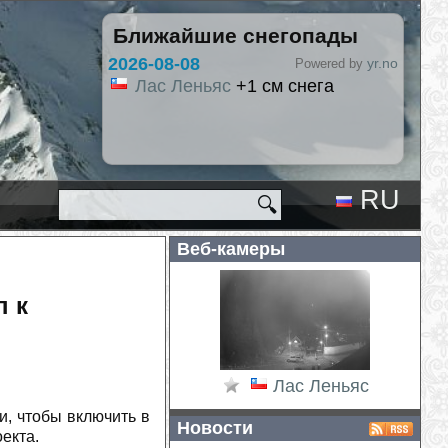
Ближайшие снегопады
2026-08-09
yr.no
Powered by
Hlíðarfjall
+4
Лас Ленья
RU
🔍
EN
Веб-камеры
п к
Лас Леньяс
, чтобы включить в
Новости
екта.