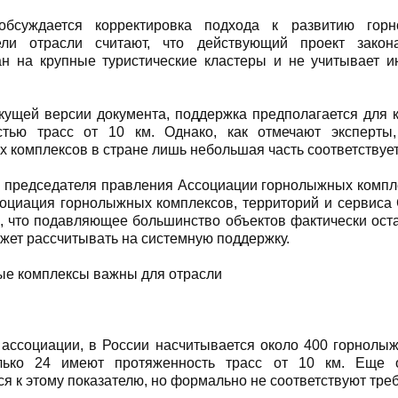
бсуждается корректировка подхода к развитию горн
ели отрасли считают, что действующий проект зако
ан на крупные туристические кластеры и не учитывает 
кущей версии документа, поддержка предполагается для 
стью трасс от 10 км. Однако, как отмечают эксперты
 комплексов в стране лишь небольшая часть соответствует
 председателя правления Ассоциации горнолыжных компле
оциация горнолыжных комплексов, территорий и сервиса
, что подавляющее большинство объектов фактически оста
ожет рассчитывать на системную поддержку.
е комплексы важны для отрасли
ассоциации, в России насчитывается около 400 горнолыж
лько 24 имеют протяженность трасс от 10 км. Еще 
я к этому показателю, но формально не соответствуют тре