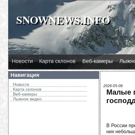
SNOWNEWS.INFO
SNOWNEWS.INFO
Новости
Карта склонов
Веб-камеры
Лыжно
Навигация
Новости
2026-05-08
Карта склонов
Малые 
Веб-камеры
Лыжное видео
господ
В России пр
них небольш