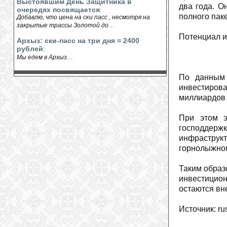
Выстоявшим День Защитника в
два года. О
очередях посвящается
:
полного пак
Добавлю, что цена на ски пасс , несмотря на
...
закрытые трассы Золотой до
Потенциал и
Архыз: ски-пасс на три дня = 2400
рублей
:
...
Мы едем в Архыз
По данным 
инвестиров
миллиардов 
При этом э
господдерж
инфраструк
горнолыжног
Таким образ
инвестицио
остаются вн
Источник: rus