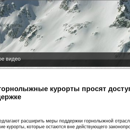
2026-08-08
Лас Леньяс
+1 см снега
е видео
горнолыжные курорты просят досту
держке
едлагают расширить меры поддержки горнолыжной отрасли
ие курорты, которые остаются вне действующего законопро