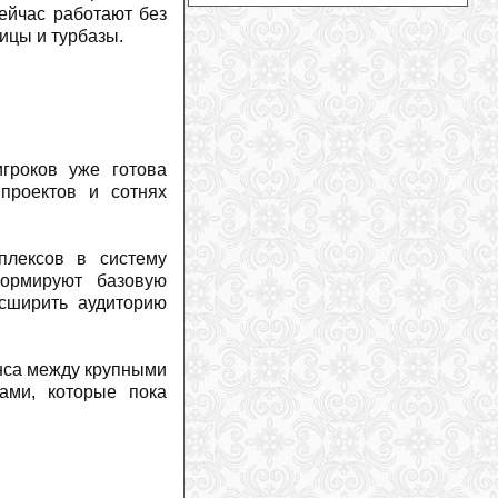
сейчас работают без
На зимнем курорте Грузии Гудаури
ицы и турбазы.
канатные дороги заменят на
подъемники
(
2026-07-28
)
Жаклин Уайлз: неожиданное
предложение во время похода
(
2026-
07-27
)
Дэйв Райдинг продолжит карьеру в
новой функции
(
2026-07-27
)
гроков уже готова
На горнолыжном курорт Витоша в
 проектов и сотнях
Болгарии появятся новые подъемники
(
2026-07-27
)
Марко Одерматт получил деревянный
плексов в систему
бюст
(
2026-07-26
)
формируют базовую
Горные лыжи против сноуборда: одно
асширить аудиторию
проще освоить, другое — довести до
совершенства
(
2026-07-26
)
Российский альпинист впервые
анса между крупными
успешно подал иск к экспедиционной
компании и гиду в Непале
(
2026-07-
ами, которые пока
25
)
Три гиганта определяют рынок
горнолыжного снаряжения
(
2026-07-
24
)
Два альпиниста погибли в