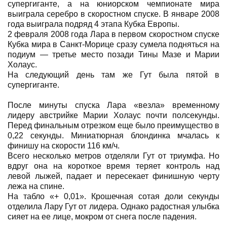
супергиганте, а на юниорском чемпионате мира
выиграла серебро в скоростном спуске. В январе 2008
года выиграла подряд 4 этапа Кубка Европы.
2 февраля 2008 года Лара в первом скоростном спуске
Кубка мира в Санкт-Морице сразу сумела подняться на
подиум — третье место позади Тины Мазе и Марии
Холаус.
На следующий день там же Гут была пятой в
супергиганте.
После минуты спуска Лара «везла» временному
лидеру австрийке Марии Холаус почти полсекунды.
Перед финальным отрезком еще было преимущество в
0,22 секунды. Миниатюрная блондинка мчалась к
финишу на скорости 116 км/ч.
Всего несколько метров отделяли Гут от триумфа. Но
вдруг она на короткое время теряет контроль над
левой лыжей, падает и пересекает финишную черту
лежа на спине.
На табло «+ 0,01». Крошечная сотая доли секунды
отделила Лару Гут от лидера. Однако радостная улыбка
сияет на ее лице, мокром от снега после падения.