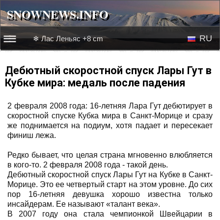
SNOWNEWS.INFO
SNOWNEWS.INFO
RU
❄ Лас Леньяс +8 cm
☰☰
Новости
EN
Дебютный скоростной спуск Лары Гут в
Кубке мира: медаль после падения
Веб-камеры
2 февраля 2008 года: 16-летняя Лара Гут дебютирует в
Лыжное видео
скоростной спуске Кубка мира в Санкт-Морице и сразу
же поднимается на подиум, хотя падает и пересекает
финиш лежа.
Редко бывает, что целая страна мгновенно влюбляется
в кого-то. 2 февраля 2008 года - такой день.
Дебютный скоростной спуск Лары Гут на Кубке в Санкт-
Морице. Это ее четвертый старт на этом уровне. До сих
пор 16-летняя девушка хорошо известна только
инсайдерам. Ее называют «талант века».
В 2007 году она стала чемпионкой Швейцарии в